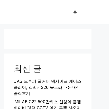
홈
최신 글
UAG 트루퍼 풀커버 맥세이프 케이스
클리어, 갤럭시S26 울트라 내돈내산
솔직후기
IMILAB C22 500만화소 신생아 홈캠
베이비 펫캠 CCTV 아기 홈캠 샤오미