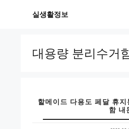
컨
텐
실생활정보
츠
로
건
너
뛰
대용량 분리수거
기
할메이드 다용도 페달 휴지
함 내