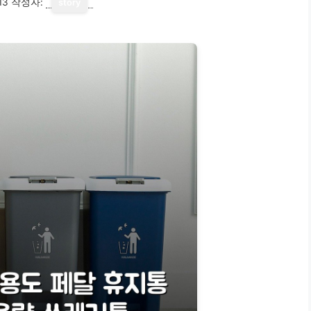
13
작성자:
story