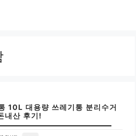
함
통 10L 대용량 쓰레기통 분리수거
돈내산 후기!