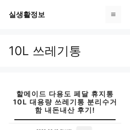
컨
텐
실생활정보
메
츠
로
뉴
건
너
10L 쓰레기통
뛰
기
할메이드 다용도 페달 휴지통
10L 대용량 쓰레기통 분리수거
함 내돈내산 후기!