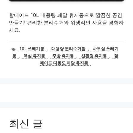
할메이드 10L 대용량 페달 휴지통으로 깔끔한 공간
만들기! 편리한 분리수거와 위생적인 사용을 경험하
세요.
태
10L 쓰레기통
,
대용량 분리수거함
,
사무실 쓰레기
그
통
,
욕실 휴지통
,
주방 휴지통
,
친환경 휴지통
,
할
메이드 다용도 페달 휴지통
최신 글