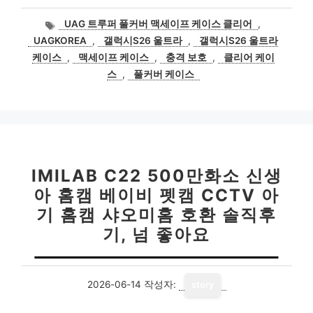
태
UAG 트루퍼 풀커버 맥세이프 케이스 클리어
,
그
UAGKOREA
,
갤럭시S26 울트라
,
갤럭시S26 울트라
케이스
,
맥세이프 케이스
,
충격 보호
,
클리어 케이
스
,
풀커버 케이스
IMILAB C22 500만화소 신생
아 홈캠 베이비 펫캠 CCTV 아
기 홈캠 샤오미홈 호환 솔직후
기, 넘 좋아요
2026-06-14
작성자:
story