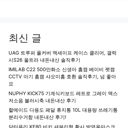
최신 글
UAG 트루퍼 풀커버 맥세이프 케이스 클리어, 갤럭
시S26 울트라 내돈내산 솔직후기
IMILAB C22 500만화소 신생아 홈캠 베이비 펫캠
CCTV 아기 홈캠 샤오미홈 호환 솔직후기, 넘 좋아
요
NUPHY KICK75 기계식키보드 레트로 그레이 맥스
저소음 블러시축 내돈내산 후기
할메이드 다용도 페달 휴지통 10L 대용량 쓰레기통
분리수거함 내돈내산 후기!
닥터퓨리 KF80 비키 새부리형 황사 방역용마스크