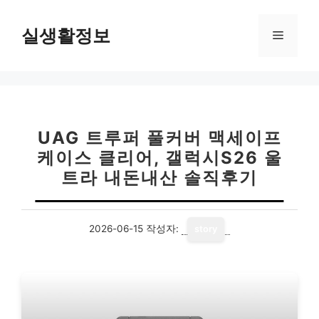
컨
텐
실생활정보
메
츠
로
뉴
건
너
뛰
기
UAG 트루퍼 풀커버 맥세이프
케이스 클리어, 갤럭시S26 울
트라 내돈내산 솔직후기
2026-06-15
작성자:
story