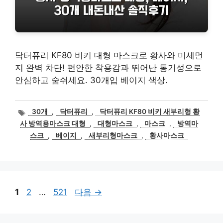
닥터퓨리 KF80 비키 대형 마스크로 황사와 미세먼
지 완벽 차단! 편안한 착용감과 뛰어난 통기성으로
안심하고 숨쉬세요. 30개입 베이지 색상.
태
30개
,
닥터퓨리
,
닥터퓨리 KF80 비키 새부리형 황
그
사 방역용마스크 대형
,
대형마스크
,
마스크
,
방역마
스크
,
베이지
,
새부리형마스크
,
황사마스크
페
페
페
1
2
…
521
다음
→
이
이
이
지
지
지