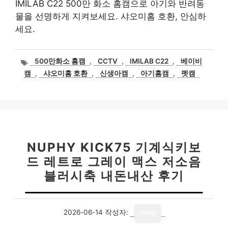
IMILAB C22 500만 화소 홈캠으로 아기와 반려동
물을 선명하게 지켜보세요. 샤오미홈 호환, 안심하
세요.
태
500만화소 홈캠
,
CCTV
,
IMILAB C22
,
베이비
그
캠
,
샤오미홈 호환
,
신생아캠
,
아기홈캠
,
펫캠
NUPHY KICK75 기계식키보
드 레트로 그레이 맥스 저소음
블러시축 내돈내산 후기
2026-06-14
작성자:
story