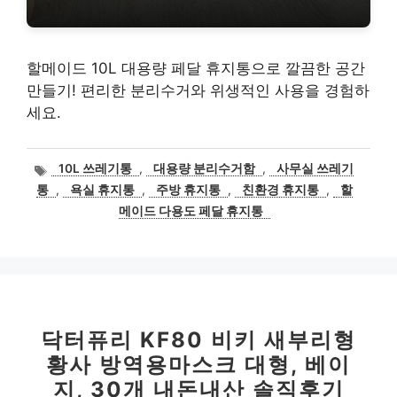
할메이드 10L 대용량 페달 휴지통으로 깔끔한 공간
만들기! 편리한 분리수거와 위생적인 사용을 경험하
세요.
태
10L 쓰레기통
,
대용량 분리수거함
,
사무실 쓰레기
그
통
,
욕실 휴지통
,
주방 휴지통
,
친환경 휴지통
,
할
메이드 다용도 페달 휴지통
닥터퓨리 KF80 비키 새부리형
황사 방역용마스크 대형, 베이
지, 30개 내돈내산 솔직후기