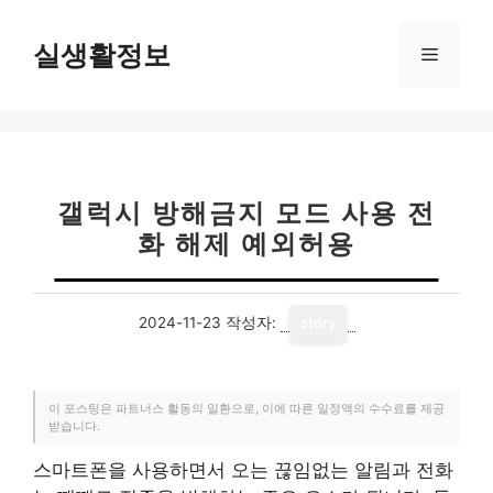
컨
텐
실생활정보
메
츠
로
뉴
건
너
뛰
기
갤럭시 방해금지 모드 사용 전
화 해제 예외허용
2024-11-23
작성자:
story
이 포스팅은 파트너스 활동의 일환으로, 이에 따른 일정액의 수수료를 제공
받습니다.
스마트폰을 사용하면서 오는 끊임없는 알림과 전화