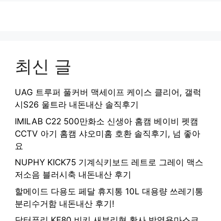
최신 글
UAG 트루퍼 풀커버 맥세이프 케이스 클리어, 갤럭
시S26 울트라 내돈내산 솔직후기
IMILAB C22 500만화소 신생아 홈캠 베이비 펫캠
CCTV 아기 홈캠 샤오미홈 호환 솔직후기, 넘 좋아
요
NUPHY KICK75 기계식키보드 레트로 그레이 맥스
저소음 블러시축 내돈내산 후기
할메이드 다용도 페달 휴지통 10L 대용량 쓰레기통
분리수거함 내돈내산 후기!
닥터퓨리 KF80 비키 새부리형 황사 방역용마스크