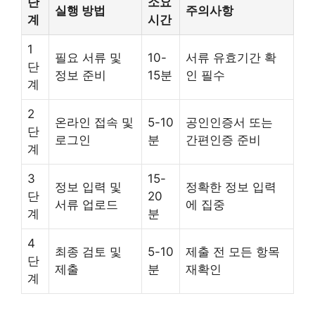
단
소요
실행 방법
주의사항
계
시간
1
필요 서류 및
10-
서류 유효기간 확
단
정보 준비
15분
인 필수
계
2
온라인 접속 및
5-10
공인인증서 또는
단
로그인
분
간편인증 준비
계
3
15-
정보 입력 및
정확한 정보 입력
단
20
서류 업로드
에 집중
계
분
4
최종 검토 및
5-10
제출 전 모든 항목
단
제출
분
재확인
계