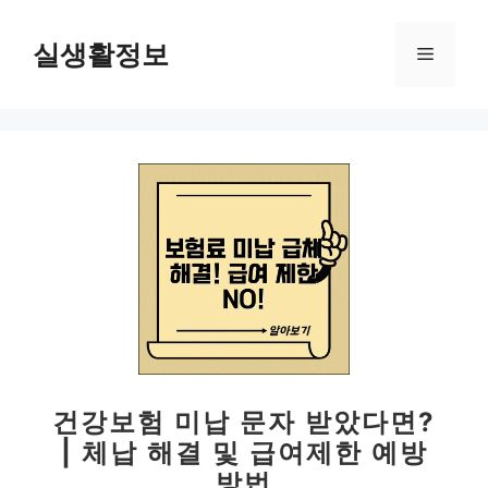
컨
텐
실생활정보
메
츠
로
뉴
건
너
뛰
기
건강보험 미납 문자 받았다면?
| 체납 해결 및 급여제한 예방
방법