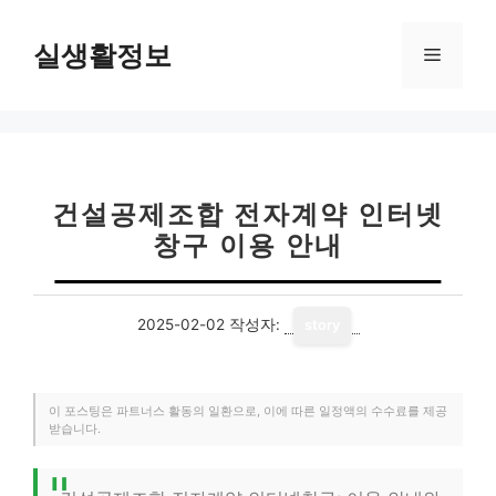
컨
텐
실생활정보
메
츠
로
뉴
건
너
뛰
기
건설공제조합 전자계약 인터넷
창구 이용 안내
2025-02-02
작성자:
story
이 포스팅은 파트너스 활동의 일환으로, 이에 따른 일정액의 수수료를 제공
받습니다.