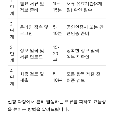
1
필요 서류 및
10-
서류 유효기간(3개
단
정보 준비
15분
월) 확인 필수
계
2
온라인 접속 및
5-
공인인증서 또는 간
단
로그인
10분
편인증 준비
계
3
15-
정보 입력 및
정확한 정보 입력
단
20
서류 업로드
여부 재확인
계
분
4
최종 검토 및
5-
모든 항목 제출 전
단
제출
10분
최종 검토
계
신청 과정에서 흔히 발생하는 오류를 피하고 효율성
을 높이는 방법을 알려드립니다.