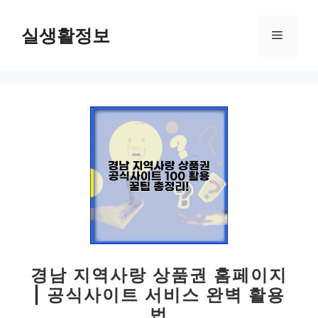
컨
텐
실생활정보
메
츠
로
뉴
건
너
뛰
기
경남 지역사랑 상품권 홈페이지
| 공식사이트 서비스 완벽 활용
법