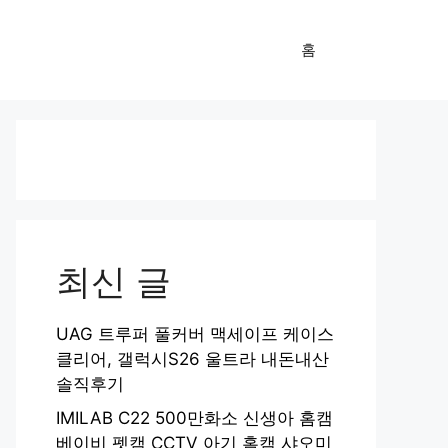
홈
최신 글
UAG 트루퍼 풀커버 맥세이프 케이스
클리어, 갤럭시S26 울트라 내돈내산
솔직후기
IMILAB C22 500만화소 신생아 홈캠
베이비 펫캠 CCTV 아기 홈캠 샤오미