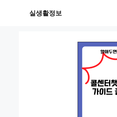
컨
텐
실생활정보
츠
로
건
너
뛰
기