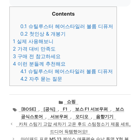
Contents
0.1
슈틸루스터 헤어스타일러 볼륨 디퓨저
0.2
첫인상 & 개봉기
1
실제 사용해보니
2
가격 대비 만족도
3
구매 전 참고하세요
4
이런 분들께 추천해요
4.1
슈틸루스터 헤어스타일러 볼륨 디퓨저
4.2
자주 묻는 질문
카
쇼핑
테
태
[BOSE]
,
[공식]
,
F1
,
보스 F1 서브우퍼
,
보스
고
그
공식스토어
,
서브우퍼
,
오디오
,
음향기기
리
카처 스팀기 고압 세차기 고온 후드 스팀청소기 제품 세트,
드디어 득템했어요!
아이패드 프로 M5 13 케이스 애플펜슬 수납 투명 Y형 블