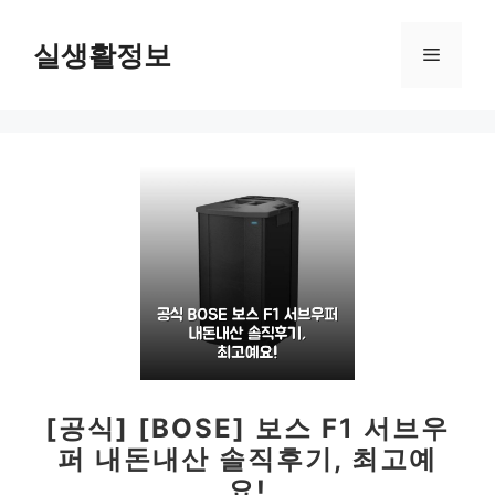
컨
텐
실생활정보
메
츠
로
뉴
건
너
뛰
기
[공식] [BOSE] 보스 F1 서브우
퍼 내돈내산 솔직후기, 최고예
요!