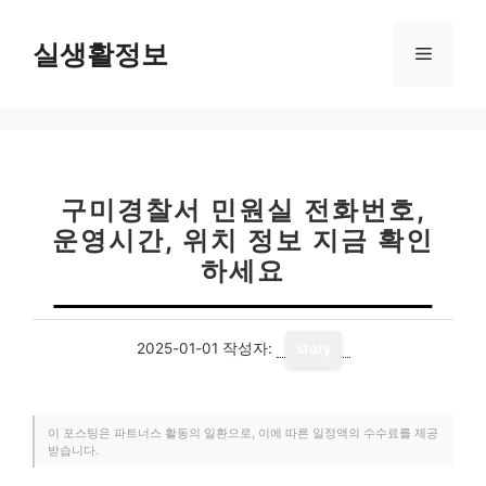
컨
텐
실생활정보
메
츠
로
뉴
건
너
뛰
기
구미경찰서 민원실 전화번호,
운영시간, 위치 정보 지금 확인
하세요
2025-01-01
작성자:
story
이 포스팅은 파트너스 활동의 일환으로, 이에 따른 일정액의 수수료를 제공
받습니다.