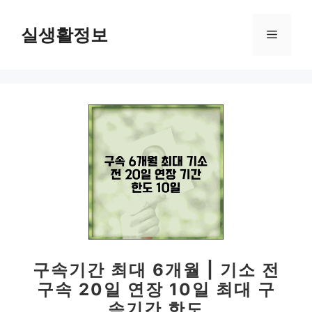
컨
텐
실생활정보
메
츠
로
뉴
건
너
뛰
기
구속기간 최대 6개월 | 기소 전
구속 20일 연장 10일 최대 구
속기간 한도