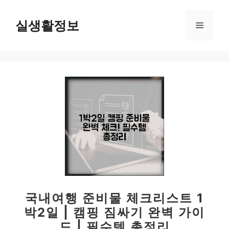
컨
텐
실생활정보
메
츠
로
뉴
건
너
뛰
기
국내여행 준비물 체크리스트 1
박2일 | 캠핑 짐싸기 완벽 가이
드 | 필수템 총정리