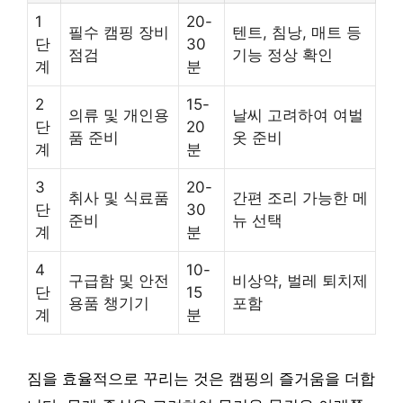
1
20-
필수 캠핑 장비
텐트, 침낭, 매트 등
단
30
점검
기능 정상 확인
계
분
2
15-
의류 및 개인용
날씨 고려하여 여벌
단
20
품 준비
옷 준비
계
분
3
20-
취사 및 식료품
간편 조리 가능한 메
단
30
준비
뉴 선택
계
분
4
10-
구급함 및 안전
비상약, 벌레 퇴치제
단
15
용품 챙기기
포함
계
분
짐을 효율적으로 꾸리는 것은 캠핑의 즐거움을 더합