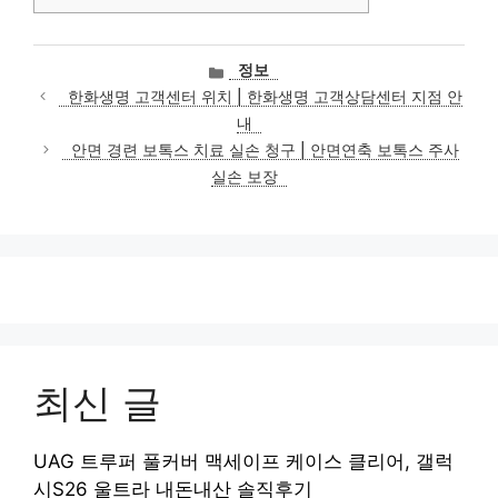
카
정보
테
한화생명 고객센터 위치 | 한화생명 고객상담센터 지점 안
고
내
리
안면 경련 보톡스 치료 실손 청구 | 안면연축 보톡스 주사
실손 보장
최신 글
UAG 트루퍼 풀커버 맥세이프 케이스 클리어, 갤럭
시S26 울트라 내돈내산 솔직후기