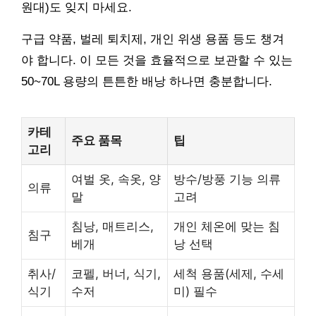
원대)도 잊지 마세요.
구급 약품, 벌레 퇴치제, 개인 위생 용품 등도 챙겨
야 합니다. 이 모든 것을 효율적으로 보관할 수 있는
50~70L 용량의 튼튼한 배낭 하나면 충분합니다.
카테
주요 품목
팁
고리
여벌 옷, 속옷, 양
방수/방풍 기능 의류
의류
말
고려
침낭, 매트리스,
개인 체온에 맞는 침
침구
베개
낭 선택
취사/
코펠, 버너, 식기,
세척 용품(세제, 수세
식기
수저
미) 필수