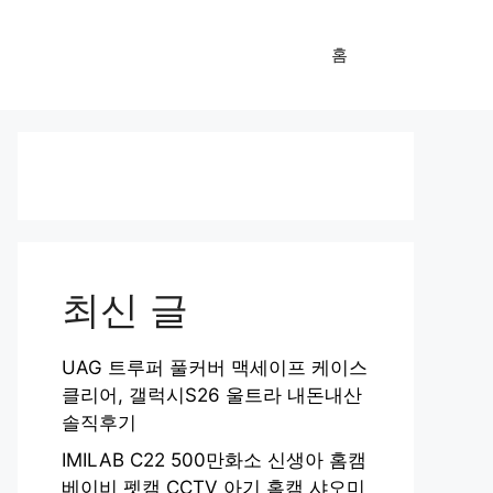
홈
최신 글
UAG 트루퍼 풀커버 맥세이프 케이스
클리어, 갤럭시S26 울트라 내돈내산
솔직후기
IMILAB C22 500만화소 신생아 홈캠
베이비 펫캠 CCTV 아기 홈캠 샤오미