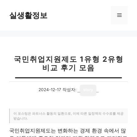
컨
텐
실생활정보
메
츠
로
뉴
건
너
뛰
기
국민취업지원제도 1유형 2유형
비교 후기 모음
2024-12-17
작성자:
story
이 포스팅은 파트너스 활동의 일환으로, 이에 따른 일정액의 수수료를 제공
받습니다.
국민취업지원제도는 변화하는 경제 환경 속에서 많