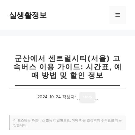
컨
텐
실생활정보
메
츠
로
뉴
건
너
뛰
기
군산에서 센트럴시티(서울) 고
속버스 이용 가이드: 시간표, 예
매 방법 및 할인 정보
2024-10-24
작성자:
story
이 포스팅은 파트너스 활동의 일환으로, 이에 따른 일정액의 수수료를 제공
받습니다.