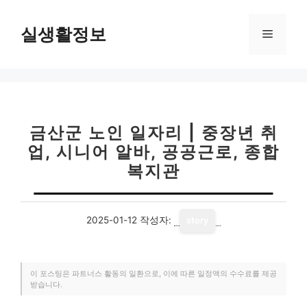
컨
텐
실생활정보
메
츠
로
뉴
건
너
뛰
기
금산군 노인 일자리 | 중장년 취
업, 시니어 알바, 공공근로, 종합
복지관
2025-01-12
작성자:
story
이 포스팅은 파트너스 활동의 일환으로, 이에 따른 일정액의 수수료를 제공
받습니다.