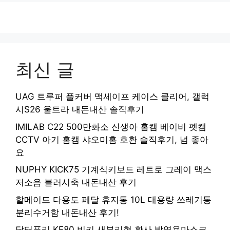
최신 글
UAG 트루퍼 풀커버 맥세이프 케이스 클리어, 갤럭
시S26 울트라 내돈내산 솔직후기
IMILAB C22 500만화소 신생아 홈캠 베이비 펫캠
CCTV 아기 홈캠 샤오미홈 호환 솔직후기, 넘 좋아
요
NUPHY KICK75 기계식키보드 레트로 그레이 맥스
저소음 블러시축 내돈내산 후기
할메이드 다용도 페달 휴지통 10L 대용량 쓰레기통
분리수거함 내돈내산 후기!
닥터퓨리 KF80 비키 새부리형 황사 방역용마스크