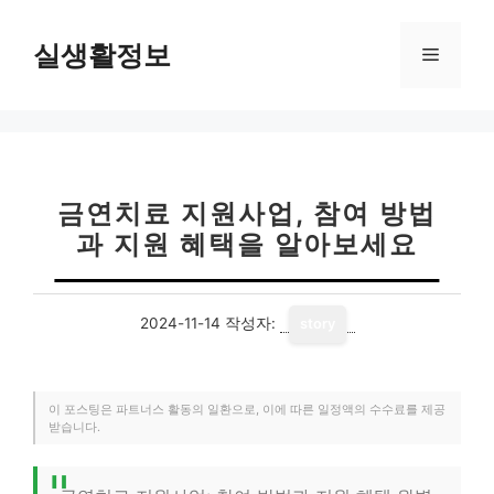
컨
텐
실생활정보
메
츠
로
뉴
건
너
뛰
기
금연치료 지원사업, 참여 방법
과 지원 혜택을 알아보세요
2024-11-14
작성자:
story
이 포스팅은 파트너스 활동의 일환으로, 이에 따른 일정액의 수수료를 제공
받습니다.