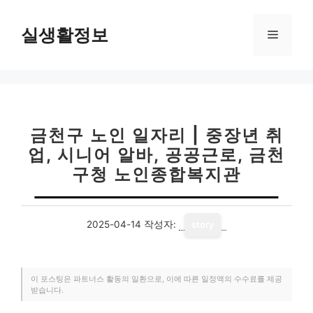
컨
텐
실생활정보
메
츠
로
뉴
건
너
뛰
기
금천구 노인 일자리 | 중장년 취
업, 시니어 알바, 공공근로, 금천
구청 노인종합복지관
2025-04-14
작성자:
story
이 포스팅은 파트너스 활동의 일환으로, 이에 따른 일정액의 수수료를 제공
받습니다.