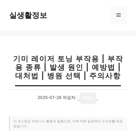
컨
텐
실생활정보
메
츠
로
뉴
건
너
뛰
기
기미 레이저 토닝 부작용 | 부작
용 종류 | 발생 원인 | 예방법 |
대처법 | 병원 선택 | 주의사항
2025-07-26
작성자:
story
이 포스팅은 파트너스 활동의 일환으로, 이에 따른 일정액의 수수료를 제공
받습니다.