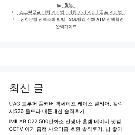
카
정보
테
스크린골프 퍼팅 계산법 | 퍼팅 거리 계산 | 골프 계산법
고
신한은행 잔액조회 방법 | SOL뱅킹 전화 ATM 잔액확인
리
완벽가이드
최신 글
UAG 트루퍼 풀커버 맥세이프 케이스 클리어, 갤럭
시S26 울트라 내돈내산 솔직후기
IMILAB C22 500만화소 신생아 홈캠 베이비 펫캠
CCTV 아기 홈캠 샤오미홈 호환 솔직후기, 넘 좋아