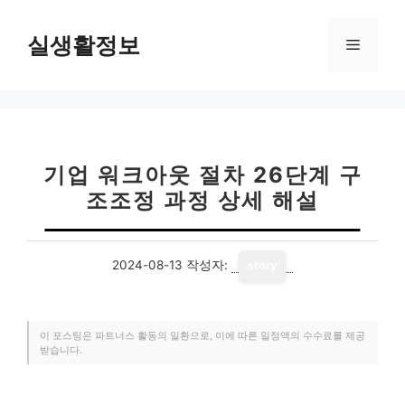
컨
텐
실생활정보
메
츠
로
뉴
건
너
뛰
기
기업 워크아웃 절차 26단계 구
조조정 과정 상세 해설
2024-08-13
작성자:
story
이 포스팅은 파트너스 활동의 일환으로, 이에 따른 일정액의 수수료를 제공
받습니다.