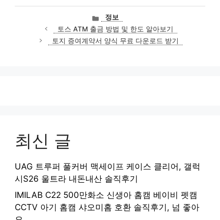
카
정보
테
토스 ATM 출금 방법 및 한도 알아보기
고
토지 증여계약서 양식 무료 다운로드 받기
리
최신 글
UAG 트루퍼 풀커버 맥세이프 케이스 클리어, 갤럭
시S26 울트라 내돈내산 솔직후기
IMILAB C22 500만화소 신생아 홈캠 베이비 펫캠
CCTV 아기 홈캠 샤오미홈 호환 솔직후기, 넘 좋아
요