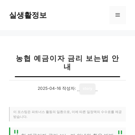
컨
텐
실생활정보
메
츠
로
뉴
건
너
뛰
기
농협 예금이자 금리 보는법 안
내
2025-04-16
작성자:
story
이 포스팅은 파트너스 활동의 일환으로, 이에 따른 일정액의 수수료를 제공
받습니다.