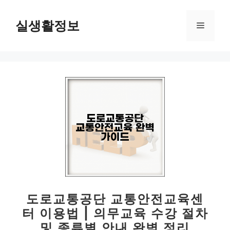
컨
텐
실생활정보
메
츠
로
뉴
건
너
뛰
기
도로교통공단 교통안전교육센
터 이용법 | 의무교육 수강 절차
및 종류별 안내 완벽 정리