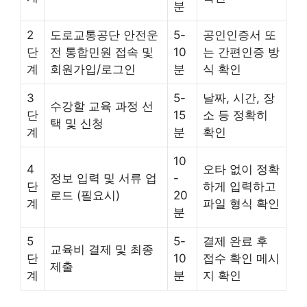
분
2
도로교통공단 안전운
5-
공인인증서 또
단
전 통합민원 접속 및
10
는 간편인증 방
계
회원가입/로그인
분
식 확인
3
5-
날짜, 시간, 장
수강할 교육 과정 선
단
15
소 등 정확히
택 및 신청
계
분
확인
10
4
오타 없이 정확
정보 입력 및 서류 업
-
단
하게 입력하고
로드 (필요시)
20
계
파일 형식 확인
분
5
5-
결제 완료 후
교육비 결제 및 최종
단
10
접수 확인 메시
제출
계
분
지 확인