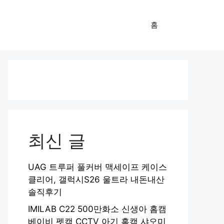
홈
최신 글
UAG 트루퍼 풀커버 맥세이프 케이스
클리어, 갤럭시S26 울트라 내돈내산
솔직후기
IMILAB C22 500만화소 신생아 홈캠
베이비 펫캠 CCTV 아기 홈캠 샤오미