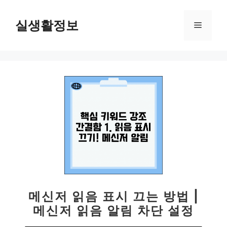
컨
텐
실생활정보
메
츠
로
뉴
건
너
뛰
기
메신저 읽음 표시 끄는 방법 |
메신저 읽음 알림 차단 설정