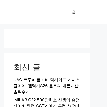
홈
최신 글
UAG 트루퍼 풀커버 맥세이프 케이스
클리어, 갤럭시S26 울트라 내돈내산
솔직후기
IMILAB C22 500만화소 신생아 홈캠
베이비 펫캠 CCTV 아기 홈캠 샤오미