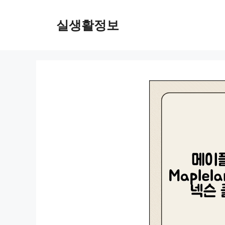
컨
텐
실생활정보
츠
로
건
너
뛰
기