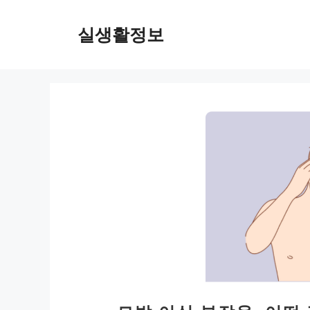
컨
텐
실생활정보
츠
로
건
너
뛰
기