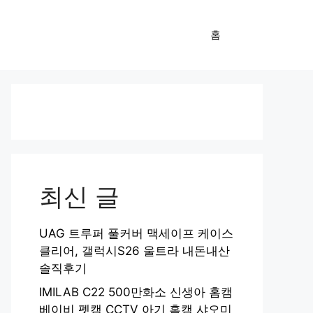
홈
최신 글
UAG 트루퍼 풀커버 맥세이프 케이스
클리어, 갤럭시S26 울트라 내돈내산
솔직후기
IMILAB C22 500만화소 신생아 홈캠
베이비 펫캠 CCTV 아기 홈캠 샤오미