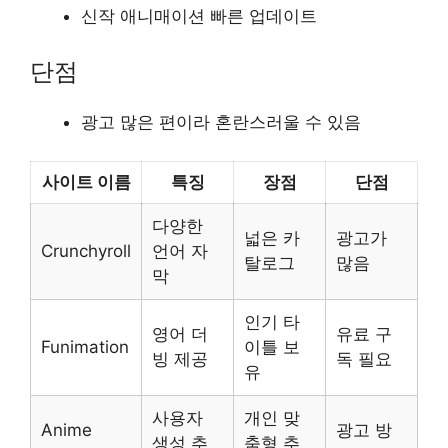
신작 애니매이션 빠른 업데이트
단점
광고 많은 편이라 혼란스러울 수 있음
사이트 이름
특징
장점
단점
다양한
넓은 카
광고가
Crunchyroll
언어 자
탈로그
많음
막
인기 타
영어 더
유료 구
Funimation
이틀 보
빙 제공
독 필요
유
사용자
개인 맞
Anime
광고 방
생성 추
춤형 추