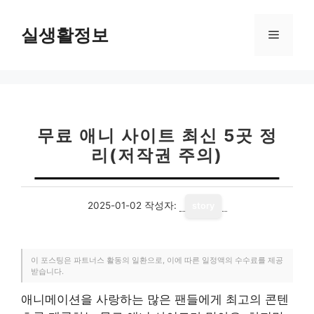
컨
텐
실생활정보
메
츠
로
뉴
건
너
뛰
기
무료 애니 사이트 최신 5곳 정
리(저작권 주의)
2025-01-02
작성자:
story
이 포스팅은 파트너스 활동의 일환으로, 이에 따른 일정액의 수수료를 제공
받습니다.
애니메이션을 사랑하는 많은 팬들에게 최고의 콘텐