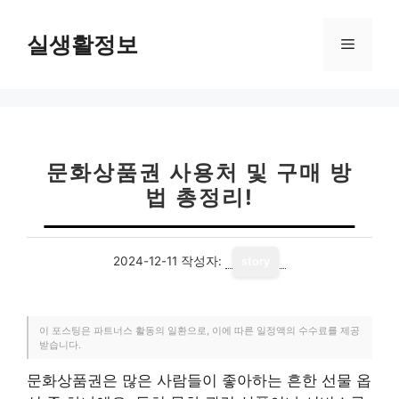
컨
텐
실생활정보
메
츠
로
뉴
건
너
뛰
기
문화상품권 사용처 및 구매 방
법 총정리!
2024-12-11
작성자:
story
이 포스팅은 파트너스 활동의 일환으로, 이에 따른 일정액의 수수료를 제공
받습니다.
문화상품권은 많은 사람들이 좋아하는 흔한 선물 옵