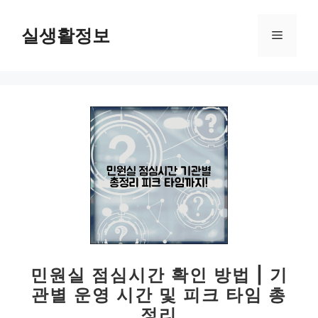
컨
텐
실생활정보
메
츠
로
뉴
건
너
뛰
기
민원실 점심시간 확인 방법 | 기
관별 운영 시간 및 피크 타임 총
정리