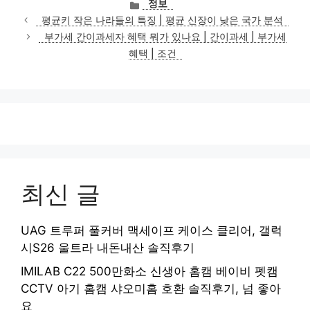
카
정보
테
평균키 작은 나라들의 특징 | 평균 신장이 낮은 국가 분석
고
부가세 간이과세자 혜택 뭐가 있나요 | 간이과세 | 부가세
리
혜택 | 조건
최신 글
UAG 트루퍼 풀커버 맥세이프 케이스 클리어, 갤럭
시S26 울트라 내돈내산 솔직후기
IMILAB C22 500만화소 신생아 홈캠 베이비 펫캠
CCTV 아기 홈캠 샤오미홈 호환 솔직후기, 넘 좋아
요