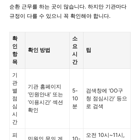
순환 근무를 하는 곳이 많습니다. 하지만 기관마다
규정이 다를 수 있으니 꼭 확인해야 합니다.
확
소
인
요
확인 방법
팁
항
시
목
간
기
관
기관 홈페이지
별
5-
검색창에 ‘OO구
‘민원안내’ 또는
점
10
청 점심시간’ 등으
‘이용시간’ 섹션
심
분
로 검색
확인
시
간
피
오전 10시~11시,
민원인 문의 게
10-