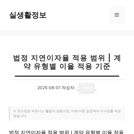
컨
텐
실생활정보
메
츠
로
뉴
건
너
뛰
기
법정 지연이자율 적용 범위 | 계
약 유형별 이율 적용 기준
2025-06-01
작성자:
story
이 포스팅은 파트너스 활동의 일환으로, 이에 따른 일정액의 수수료를 제공
받습니다.
법정 지연이자율 적용 범위 | 계약 유형별 이율 적용