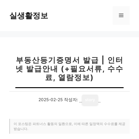
컨
텐
실생활정보
메
츠
로
뉴
건
너
뛰
기
부동산등기증명서 발급 | 인터
넷 발급안내 (+필요서류, 수수
료, 열람정보)
2025-02-25
작성자:
story
이 포스팅은 파트너스 활동의 일환으로, 이에 따른 일정액의 수수료를 제공
받습니다.