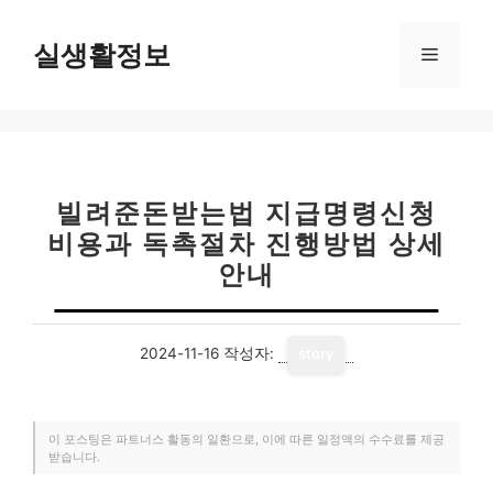
컨
텐
실생활정보
메
츠
로
뉴
건
너
뛰
기
빌려준돈받는법 지급명령신청
비용과 독촉절차 진행방법 상세
안내
2024-11-16
작성자:
story
이 포스팅은 파트너스 활동의 일환으로, 이에 따른 일정액의 수수료를 제공
받습니다.