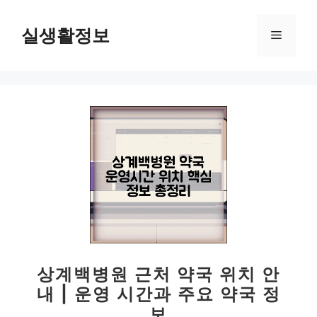
컨
텐
실생활정보
메
츠
로
뉴
건
너
뛰
기
상계백병원 근처 약국 위치 안
내 | 운영 시간과 주요 약국 정
보