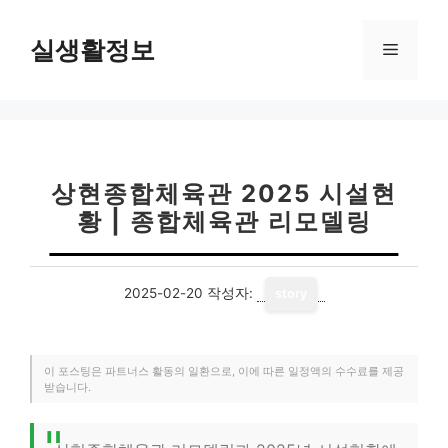
컨
텐
실생활정보
메
츠
로
뉴
건
너
뛰
기
상현종합체육관 2025 시설현
황 | 종합체육관 리모델링
2025-02-20
작성자:
story
이 포스팅은 파트너스 활동의 일환으로, 이에 따른 일정액의 수수료를 제공
받습니다.