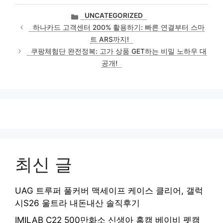
카
UNCATEGORIZED
테
하나카드 고객센터 200% 활용하기: 빠른 연결부터 스마
고
트 ARS까지!
리
쿠팡체험단 완전정복: 고가 상품 GET하는 비밀 노하우 대
공개!
최신 글
UAG 트루퍼 풀커버 맥세이프 케이스 클리어, 갤럭
시S26 울트라 내돈내산 솔직후기
IMILAB C22 500만화소 신생아 홈캠 베이비 펫캠