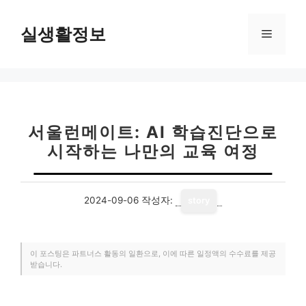
컨
텐
실생활정보
메
츠
로
뉴
건
너
뛰
기
서울런메이트: AI 학습진단으로
시작하는 나만의 교육 여정
2024-09-06
작성자:
story
이 포스팅은 파트너스 활동의 일환으로, 이에 따른 일정액의 수수료를 제공
받습니다.