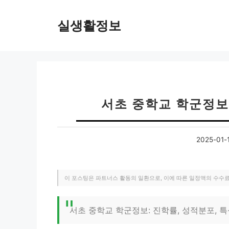
컨
텐
실생활정보
츠
로
건
너
뛰
기
서초 중학교 학군정보 
2025-01-
이 포스팅은 파트너스 활동의 일환으로, 이에 따른 일정액의 수수
서초 중학교 학군정보: 진학률, 성적분포, 