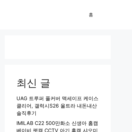
홈
최신 글
UAG 트루퍼 풀커버 맥세이프 케이스
클리어, 갤럭시S26 울트라 내돈내산
솔직후기
IMILAB C22 500만화소 신생아 홈캠
베이비 펫캠 CCTV 아기 홈캠 샤오미