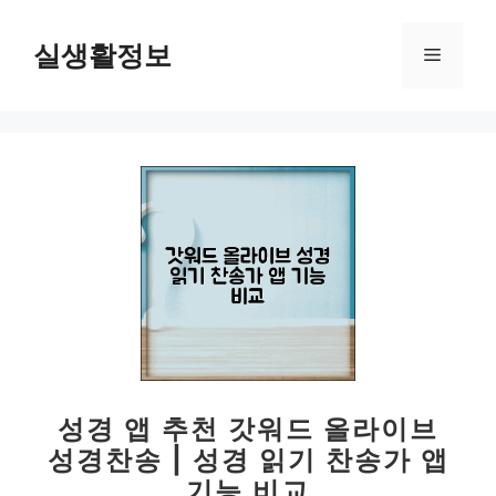
컨
텐
실생활정보
메
츠
로
뉴
건
너
뛰
기
성경 앱 추천 갓워드 올라이브
성경찬송 | 성경 읽기 찬송가 앱
기능 비교