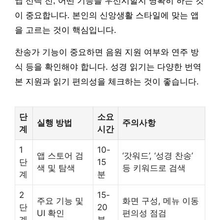
앱 선택 전, 어떤 기능을 우선시할지 명확히 하는 것
이 중요합니다. 본인의 신앙생활 스타일에 맞는 앱
을 고르는 것이 핵심입니다.
찬송가 기능이 중요하면 음원 지원 여부와 연주 방
식 등을 확인해야 합니다. 성경 읽기는 다양한 번역
본 지원과 읽기 편의성을 체크하는 것이 좋습니다.
단
소요
실행 방법
주의사항
계
시간
1
10-
앱 스토어 검
‘갓워드’, ‘성경 찬송’
단
15
색 및 탐색
등 키워드로 검색
계
분
2
15-
주요 기능 및
화면 구성, 메뉴 이동
단
20
UI 확인
편의성 점검
계
분