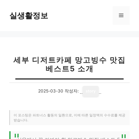
컨
텐
실생활정보
메
츠
로
뉴
건
너
뛰
기
세부 디저트카페 망고빙수 맛집
베스트5 소개
2025-03-30
작성자:
story
이 포스팅은 파트너스 활동의 일환으로, 이에 따른 일정액의 수수료를 제공
받습니다.