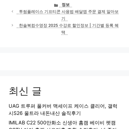
카
정보
테
투썸플레이스 기프티콘 사용법 배달앱 주문 결제 알아보
고
기
리
한솔복컴수영장 2025 수강료 할인정보 | 기간별 등록 혜
택
최신 글
UAG 트루퍼 풀커버 맥세이프 케이스 클리어, 갤럭
시S26 울트라 내돈내산 솔직후기
IMILAB C22 500만화소 신생아 홈캠 베이비 펫캠