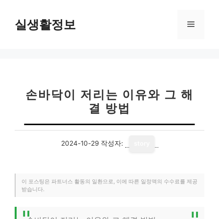
컨
텐
실생활정보
메
츠
로
뉴
건
너
뛰
기
손바닥이 저리는 이유와 그 해
결 방법
2024-10-29
작성자:
story
이 포스팅은 파트너스 활동의 일환으로, 이에 따른 일정액의 수수료를 제공
받습니다.