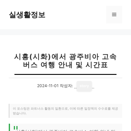
컨
텐
실생활정보
메
츠
로
뉴
건
너
뛰
기
시흥(시화)에서 광주비아 고속
버스 여행 안내 및 시간표
2024-11-01
작성자:
story
이 포스팅은 파트너스 활동의 일환으로, 이에 따른 일정액의 수수료를 제공
받습니다.