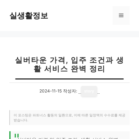
컨
텐
실생활정보
메
츠
로
뉴
건
너
뛰
기
실버타운 가격, 입주 조건과 생
활 서비스 완벽 정리
2024-11-15
작성자:
story
이 포스팅은 파트너스 활동의 일환으로, 이에 따른 일정액의 수수료를 제공
받습니다.