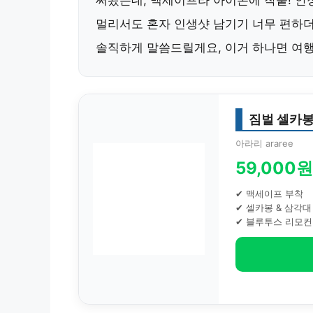
써봤는데, 맥세이프라 아이폰에 착붙! 안
멀리서도 혼자 인생샷 남기기 너무 편하더
솔직하게 말씀드릴게요, 이거 하나면 여행 
짐벌 셀카봉
아라리 araree
59,000원
✔ 맥세이프 부착
✔ 셀카봉 & 삼각대
✔ 블루투스 리모컨