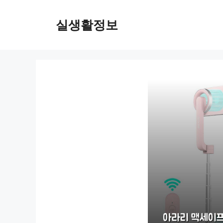
컨
텐
실생활정보
츠
로
건
너
뛰
기