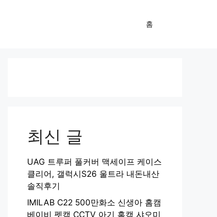
홈
최신 글
UAG 트루퍼 풀커버 맥세이프 케이스
클리어, 갤럭시S26 울트라 내돈내산
솔직후기
IMILAB C22 500만화소 신생아 홈캠
베이비 펫캠 CCTV 아기 홈캠 샤오미