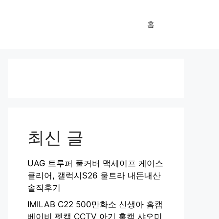
홈
최신 글
UAG 트루퍼 풀커버 맥세이프 케이스
클리어, 갤럭시S26 울트라 내돈내산
솔직후기
IMILAB C22 500만화소 신생아 홈캠
베이비 펫캠 CCTV 아기 홈캠 샤오미