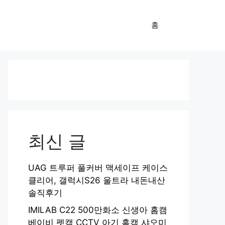
홈
최신 글
UAG 트루퍼 풀커버 맥세이프 케이스
클리어, 갤럭시S26 울트라 내돈내산
솔직후기
IMILAB C22 500만화소 신생아 홈캠
베이비 펫캠 CCTV 아기 홈캠 샤오미