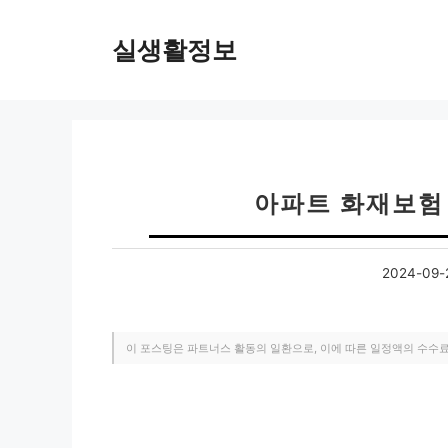
컨
텐
실생활정보
츠
로
건
너
뛰
기
아파트 화재보험
2024-09-
이 포스팅은 파트너스 활동의 일환으로, 이에 따른 일정액의 수수