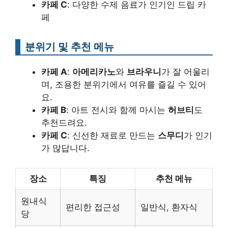
카페 C
: 다양한 수제 음료가 인기인 드립 카
페
분위기 및 추천 메뉴
카페 A
:
아메리카노
와
브라우니
가 잘 어울리
며, 조용한 분위기에서 여유를 즐길 수 있어
요.
카페 B
: 아트 전시와 함께 마시는
허브티
도
추천드려요.
카페 C
: 신선한 재료로 만드는
스무디
가 인기
가 많답니다.
장소
특징
추천 메뉴
원내식
편리한 접근성
일반식, 환자식
당