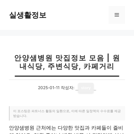
컨
텐
실생활정보
메
츠
로
뉴
건
너
뛰
기
안양샘병원 맛집정보 모음 | 원
내식당, 주변식당, 카페거리
2025-01-11
작성자:
story
이 포스팅은 파트너스 활동의 일환으로, 이에 따른 일정액의 수수료를 제공
받습니다.
안양샘병원 근처에는 다양한 맛집과 카페들이 즐비