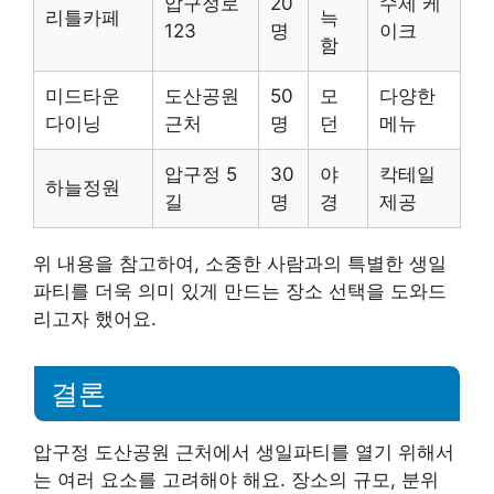
압구정로
20
수제 케
리틀카페
늑
123
명
이크
함
미드타운
도산공원
50
모
다양한
다이닝
근처
명
던
메뉴
압구정 5
30
야
칵테일
하늘정원
길
명
경
제공
위 내용을 참고하여, 소중한 사람과의 특별한 생일
파티를 더욱 의미 있게 만드는 장소 선택을 도와드
리고자 했어요.
결론
압구정 도산공원 근처에서 생일파티를 열기 위해서
는 여러 요소를 고려해야 해요. 장소의 규모, 분위