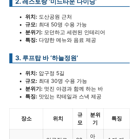
2. 레스토랑 ‘미드타운 다이닝’
위치:
도산공원 근처
규모:
최대 50명 수용 가능
분위기:
모던하고 세련된 인테리어
특징:
다양한 메뉴와 음료 제공
3. 루프탑 바 ‘하늘정원’
위치:
압구정 5길
규모:
최대 30명 수용 가능
분위기:
멋진 야경과 함께 하는 바
특징:
맛있는 칵테일과 스낵 제공
규
분위
장소
위치
특징
모
기
아