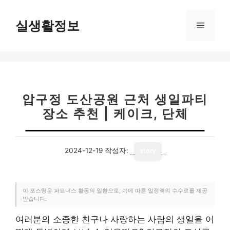
컨
텐
실생활정보
메
츠
로
뉴
건
너
뛰
기
압구정 도산공원 근처 생일파티
장소 추천 | 케이크, 단체
2024-12-19
작성자:
story
이 포스팅은 파트너스 활동의 일환으로, 이에 따른 일정액의 수수료를 제공
받습니다.
여러분의 소중한 친구나 사랑하는 사람의 생일을 어