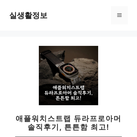
컨
텐
실생활정보
메
츠
로
뉴
건
너
뛰
기
애플워치스트랩 듀라프로아머
솔직후기, 튼튼함 최고!