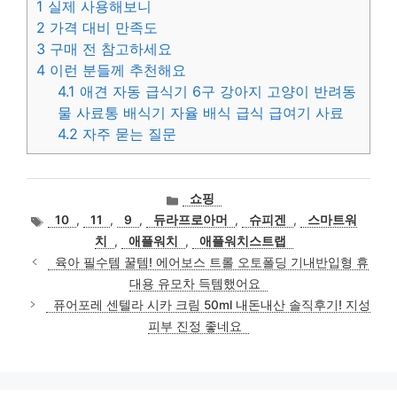
1
실제 사용해보니
2
가격 대비 만족도
3
구매 전 참고하세요
4
이런 분들께 추천해요
4.1
애견 자동 급식기 6구 강아지 고양이 반려동
물 사료통 배식기 자율 배식 급식 급여기 사료
4.2
자주 묻는 질문
카
쇼핑
테
태
10
,
11
,
9
,
듀라프로아머
,
슈피겐
,
스마트워
고
그
치
,
애플워치
,
애플워치스트랩
리
육아 필수템 꿀템! 에어보스 트롤 오토폴딩 기내반입형 휴
대용 유모차 득템했어요
퓨어포레 센텔라 시카 크림 50ml 내돈내산 솔직후기! 지성
피부 진정 좋네요