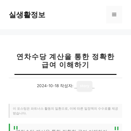
컨
텐
실생활정보
메
츠
로
뉴
건
너
뛰
기
연차수당 계산을 통한 정확한
급여 이해하기
2024-10-18
작성자:
story
이 포스팅은 파트너스 활동의 일환으로, 이에 따른 일정액의 수수료를 제공
받습니다.