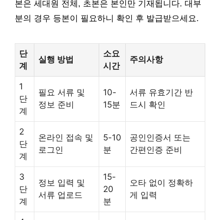
본은 세대원 전체, 초본은 본인만 기재됩니다. 대부
분의 경우 등본이 필요하니 확인 후 발급받으세요.
단
소요
실행 방법
주의사항
계
시간
1
필요 서류 및
10-
서류 유효기간 반
단
정보 준비
15분
드시 확인
계
2
온라인 접속 및
5-10
공인인증서 또는
단
로그인
분
간편인증 준비
계
3
15-
정보 입력 및
오타 없이 정확하
단
20
서류 업로드
게 입력
계
분