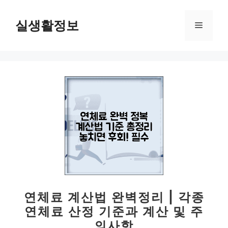
컨
텐
실생활정보
메
츠
로
뉴
건
너
뛰
기
연체료 계산법 완벽정리 | 각종
연체료 산정 기준과 계산 및 주
의사항