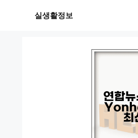
컨
텐
실생활정보
츠
로
건
너
뛰
기