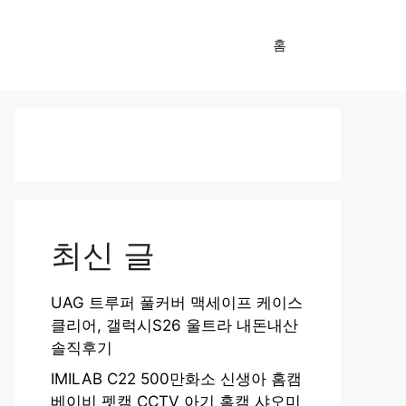
홈
최신 글
UAG 트루퍼 풀커버 맥세이프 케이스
클리어, 갤럭시S26 울트라 내돈내산
솔직후기
IMILAB C22 500만화소 신생아 홈캠
베이비 펫캠 CCTV 아기 홈캠 샤오미